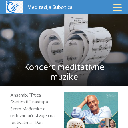
Pređite
Meditacija Subotica
na
Koncert meditativne
muzike
Ansambl “Ptica
Svetlosti ” nastupa
širom Mađarske a
redovno učestvuje i na
festivalima “Dani