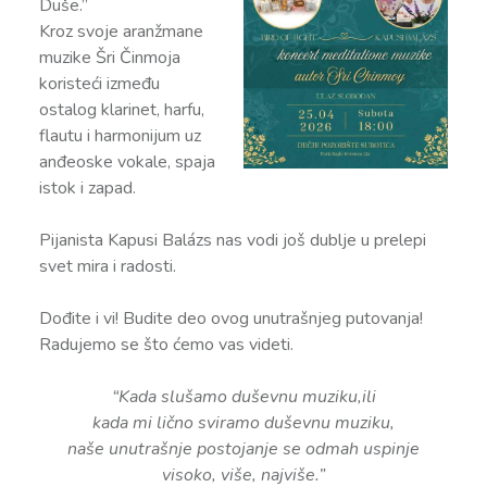
Duše.”
Kroz svoje aranžmane
muzike Šri Činmoja
koristeći između
ostalog klarinet, harfu,
flautu i harmonijum uz
anđeoske vokale, spaja
istok i zapad.
Pijanista Kapusi Balázs nas vodi još dublje u prelepi
svet mira i radosti.
Dođite i vi! Budite deo ovog unutrašnjeg putovanja!
Radujemo se što ćemo vas videti.
“Kada slušamo duševnu muziku,ili
kada mi lično sviramo duševnu muziku,
naše unutrašnje postojanje se odmah uspinje
visoko, više, najviše.”