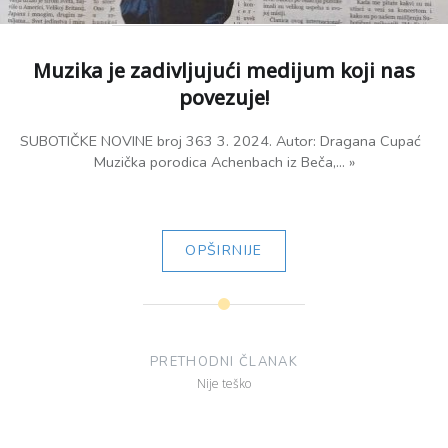
Muzika je zadivljujući medijum koji nas
povezuje!
SUBOTIČKE NOVINE broj 363 3. 2024. Autor: Dragana Cupać
Muzička porodica Achenbach iz Beča,... »
OPŠIRNIJE
Кретање
чланка
PRETHODNI ČLANAK
Nije teško