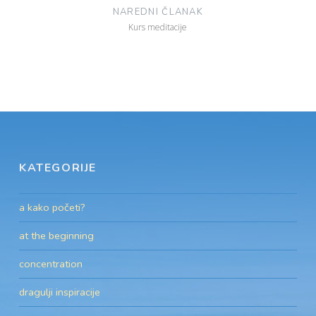
NAREDNI ČLANAK
Kurs meditacije
KATEGORIJE
a kako početi?
at the beginning
concentration
dragulji inspiracije