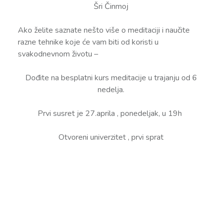
Šri Činmoj
Ako želite saznate nešto više o meditaciji i naučite
razne tehnike koje će vam biti od koristi u
svakodnevnom životu –
Dođite na besplatni kurs meditacije u trajanju od 6
nedelja.
Prvi susret je 27.aprila , ponedeljak, u 19h
Otvoreni univerzitet , prvi sprat