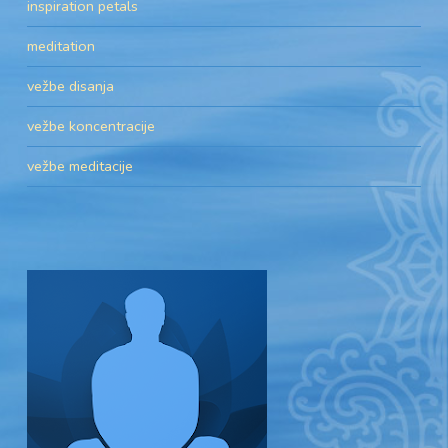
inspiration petals
meditation
vežbe disanja
vežbe koncentracije
vežbe meditacije